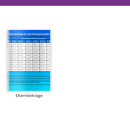
Räumlichkeiten & Außenanlagen
Verbund
Träger
Elternvertretung
STEP Elternportal
Downloads
Elternbeiträge 2023/2024
Elternbeiträgssatzung
Elternbeiträge
Kindergarten-ABC
Unser Konzept