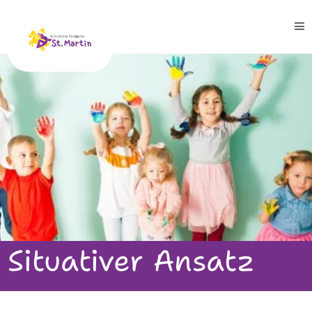
Leitbild
Team
Gruppen
Blaue Gruppe
Situativer Ansatz
Gelbe Gruppe
Rote Gruppe