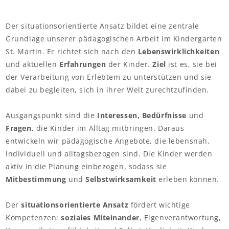
Nestgruppe
Der situationsorientierte Ansatz bildet eine zentrale
Grundlage unserer pädagogischen Arbeit im Kindergarten
Räumlichkeiten & Außenanlagen
St. Martin. Er richtet sich nach den
Lebenswirklichkeiten
Verbund
und aktuellen
Erfahrungen
der Kinder.
Ziel
ist es, sie bei
der Verarbeitung von Erlebtem zu unterstützen und sie
Träger
dabei zu begleiten, sich in ihrer Welt zurechtzufinden.
Elternvertretung
Ausgangspunkt sind die
Interessen, Bedürfnisse
und
STEP Elternportal
Fragen
, die Kinder im Alltag mitbringen. Daraus
entwickeln wir pädagogische Angebote, die lebensnah,
Downloads
individuell und alltagsbezogen sind. Die Kinder werden
Elternbeiträge 2023/2024
aktiv in die Planung einbezogen, sodass sie
Mitbestimmung
und
Selbstwirksamkeit
erleben können.
Elternbeiträgssatzung
Kindergarten-ABC
Der
situationsorientierte Ansatz
fördert wichtige
Kompetenzen:
soziales Miteinander
, Eigenverantwortung,
Unser Konzept