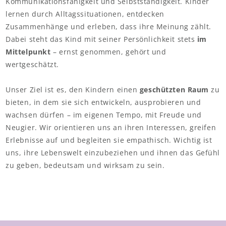
Kommunikationsfähigkeit und Selbstständigkeit. Kinder
lernen durch Alltagssituationen, entdecken
Zusammenhänge und erleben, dass ihre Meinung zählt.
Dabei steht das Kind mit seiner Persönlichkeit stets
im
Schwerpunkte
Mittelpunkt
– ernst genommen, gehört und
Pädagogischer Ansatz
wertgeschätzt.
Situativer Ansatz
Unser Ziel ist es, den Kindern einen
geschützten Raum
zu
bieten, in dem sie sich entwickeln, ausprobieren und
Montessori Ansatz
wachsen dürfen – im eigenen Tempo, mit Freude und
Neugier. Wir orientieren uns an ihren Interessen, greifen
Inklusion
Erlebnisse auf und begleiten sie empathisch. Wichtig ist
Freispiel
uns, ihre Lebenswelt einzubeziehen und ihnen das Gefühl
zu geben, bedeutsam und wirksam zu sein.
Tagesablauf
Kindergarten