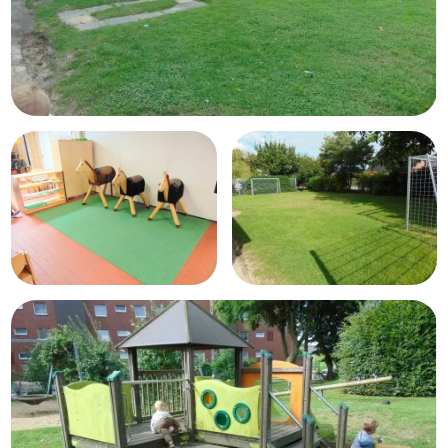
Schwerpunkte
Pädagogischer Ansatz
Situativer Ansatz
Montessori Ansatz
Inklusion
Freispiel
Tagesablauf
Kindergarten