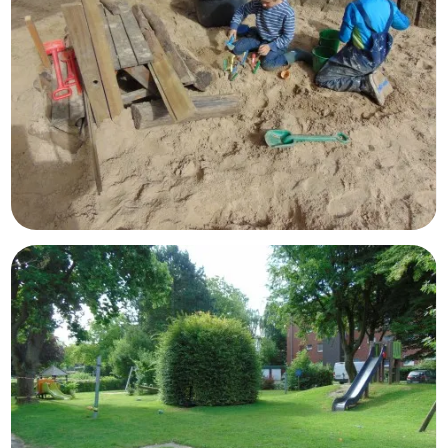
Nestgruppe
Räumlichkeiten & Außenanlagen
Verbund
Träger
Elternvertretung
STEP Elternportal
Downloads
Elternbeiträge 2023/2024
Elternbeiträgssatzung
Kindergarten-ABC
Unser Konzept