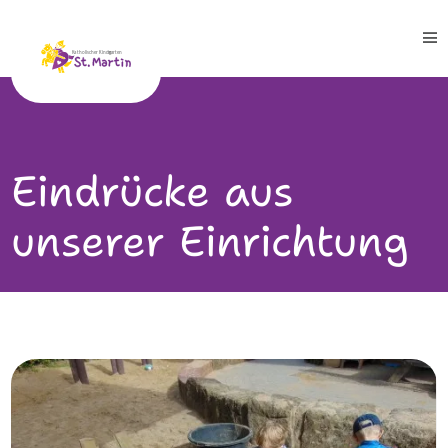
Eindrücke aus
unserer Einrichtung
Leitbild
Team
Gruppen
Blaue Gruppe
Gelbe Gruppe
Rote Gruppe