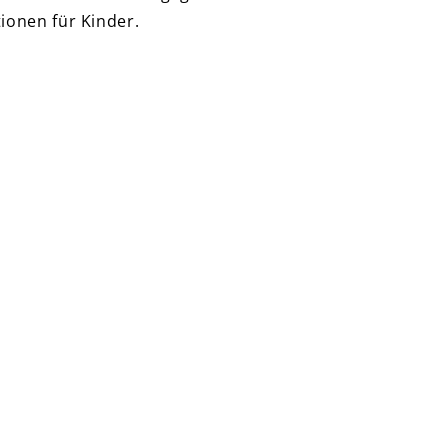
ionen für Kinder.
Große Straße 32
49497 Mettingen