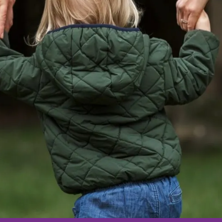
Elternbeiträgssatzung
Kindergarten-ABC
Unser Konzept