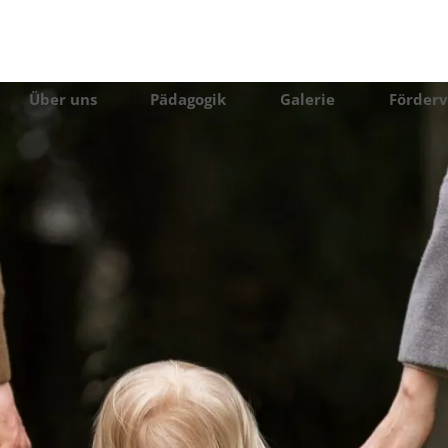
Über uns
Pädagogik
Galerie
Förderv
Situativer Ansatz
Montessori Ansatz
Blaue Gruppe
Gelbe Gruppe
Rote Gruppe
Nestgruppe
Elternbeiträge 2023/2024