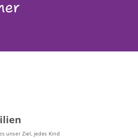
ner
lien
 es unser Ziel, jedes Kind